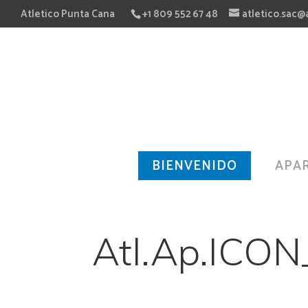
Atletico Punta Cana
+1 809 552 67 48
atletico.sac@
BIENVENIDO
APA
Atl.Ap.ICO